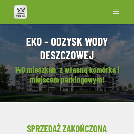
EKO – ODZYSK WODY
DESZCZOWEJ
140 mieszkań z własną komórką i
miejscem parkingowym!
SPRZEDAŻ ZAKOŃCZONA