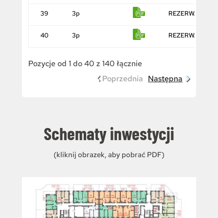
39
3p
REZERWACJA
40
3p
REZERWACJA
Pozycje od 1 do 40 z 140 łącznie
Poprzednia
Następna
Schematy inwestycji
(kliknij obrazek, aby pobrać PDF)