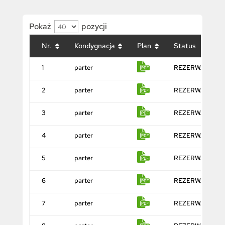
Pokaż
pozycji
Nr.
Kondygnacja
Plan
Status
1
parter
REZERWACJA
2
parter
REZERWACJA
3
parter
REZERWACJA
4
parter
REZERWACJA
5
parter
REZERWACJA
6
parter
REZERWACJA
7
parter
REZERWACJA